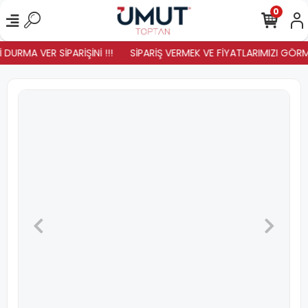
0
DURMA VER SİPARİŞİNİ !!!
SİPARİŞ VERMEK VE FİYATLARIMIZI GÖRMEK