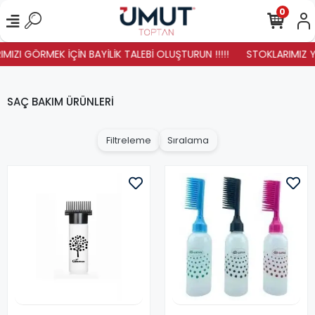
0
ZI GÖRMEK İÇİN BAYİLİK TALEBİ OLUŞTURUN !!!!!
STOKLARIMIZ YENİ
SAÇ BAKIM ÜRÜNLERİ
Filtreleme
Sıralama