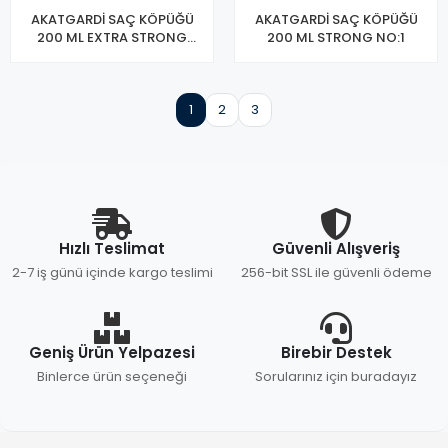
AKATGARDİ SAÇ KÖPÜĞÜ
AKATGARDİ SAÇ KÖPÜĞÜ
200 ML EXTRA STRONG
200 ML STRONG NO:1
NO:2
1
2
3
Hızlı Teslimat
Güvenli Alışveriş
2-7 iş günü içinde kargo teslimi
256-bit SSL ile güvenli ödeme
Geniş Ürün Yelpazesi
Birebir Destek
Binlerce ürün seçeneği
Sorularınız için buradayız