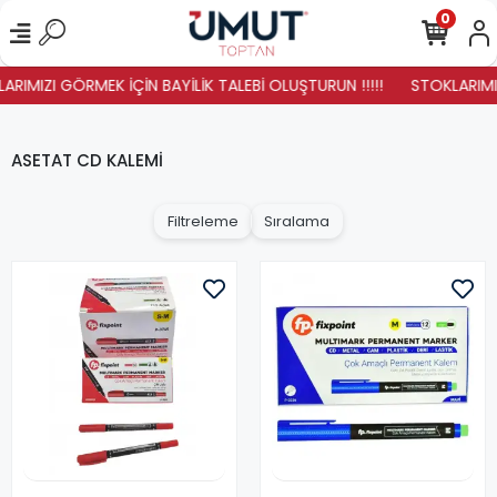
0
ARIMIZI GÖRMEK İÇİN BAYİLİK TALEBİ OLUŞTURUN !!!!!
STOKLARIMIZ 
ASETAT CD KALEMİ
Filtreleme
Sıralama