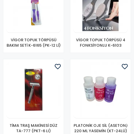
VİGOR TOPUK TÖRPÜSÜ
VİGOR TOPUK TÖRPÜSÜ 4
BAKIM SETİ K-6165 (PK-12 Lİ)
FONKSİYONLU K-6103
TİMA TRAŞ MAKİNESİ DÜZ
PLATONİK OJE SİL (ASETON)
TA-777 (PKT-6 LI)
220 ML YASEMİN (KT-24LÜ)