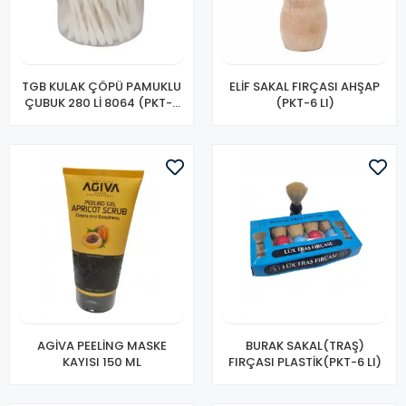
TGB KULAK ÇÖPÜ PAMUKLU
ELİF SAKAL FIRÇASI AHŞAP
ÇUBUK 280 Lİ 8064 (PKT-6
(PKT-6 LI)
LI)
AGİVA PEELİNG MASKE
BURAK SAKAL(TRAŞ)
KAYISI 150 ML
FIRÇASI PLASTİK(PKT-6 LI)