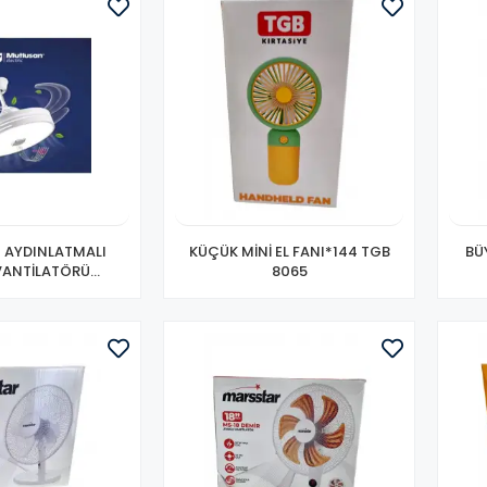
 AYDINLATMALI
KÜÇÜK MİNİ EL FANI*144 TGB
BÜ
VANTİLATÖRÜ
8065
UETOOTH