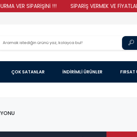
İPARİŞİNİ !!!
SİPARİŞ VERMEK VE FİYATLARIMIZI GÖR
ÇOK SATANLAR
İNDİRİMLİ ÜRÜNLER
FIRSAT
İYONU