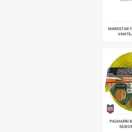
6985864680657
8699430574803
MARSSTAR Y
VANTİL
PALMARİN 
SİLİKO