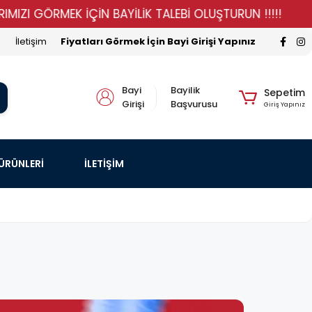
MEK İÇİN BAYİLİK TALEBİ OLUŞTURUN !!!!!
STOKLARIM
İletişim
Fiyatları Görmek İçin Bayi Girişi Yapınız
Bayi
Bayilik
Sepetim
Girişi
Başvurusu
Giriş Yapınız
 ÜRÜNLERİ
İLETİŞİM