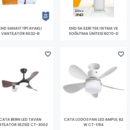
END SANAYİ TİPİ AYAKLI
END 5A İLERİ TEK.ISITMA VE
VANTİLATÖR 6032-B
SOĞUTMA ÜNİTESİ 6070-D
CATA BERN LED TAVAN
CATA LODOS FAN LED AMPUL 62
TİLATÖR SEZSİZ CT-3002
W CT-1154