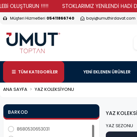
URUN !!!!!
STOKLARIMIZ YENİLENDİ HADİ DURMA VER S
Müşteri Hizmetleri
05411866740
bayi@umuthirdavat.com
TÜM KATEGORİLER
YENİ EKLENEN ÜRÜNLER
ANA SAYFA
YAZ KOLEKSİYONU
BARKOD
YAZ KOLEKS
YAZ SEZONU
8680530653031