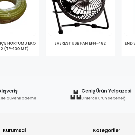
HÇE HORTUMU EKO
EVEREST USB FAN EFN-482
END 
2 (TP-100 MT)
lışveriş
Geniş Ürün Yelpazesi
L ile güvenli ödeme
Binlerce ürün seçeneği
Kurumsal
Kategoriler