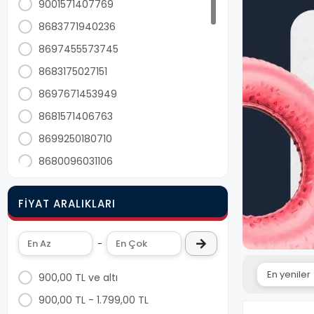
9001571407769
8683771940236
8697455573745
8683175027151
8697671453949
8681571406763
8699250180710
8680096031106
8680096031113
FIYAT ARALIKLARI
8680096031120
6915069622022
-
8684674230127
8684674230141
900,00 TL ve altı
8680998243898
900,00 TL - 1.799,00 TL