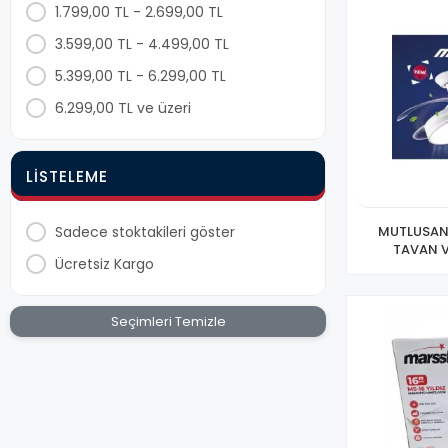
9001571406830
1.799,00 TL - 2.699,00 TL
8680998244697
3.599,00 TL - 4.499,00 TL
8680998244673
5.399,00 TL - 6.299,00 TL
9001571408125
6.299,00 TL ve üzeri
SİLİKON20
5195 TANITMA DİĞER 20 MT İLE ÇAK
LISTELEME
8683175072717
8683175072700
Sadece stoktakileri göster
MUTLUSAN
TAVAN 
8684674230165
Ücretsiz Kargo
BL
8684674230158
Seçimleri Temizle
8680998244680
7854131806658
6985864680664
6971185205280