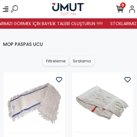
0
MIZI GÖRMEK İÇİN BAYİLİK TALEBİ OLUŞTURUN !!!!!
STOKLARIMIZ YE
MOP PASPAS UCU
Filtreleme
Sıralama