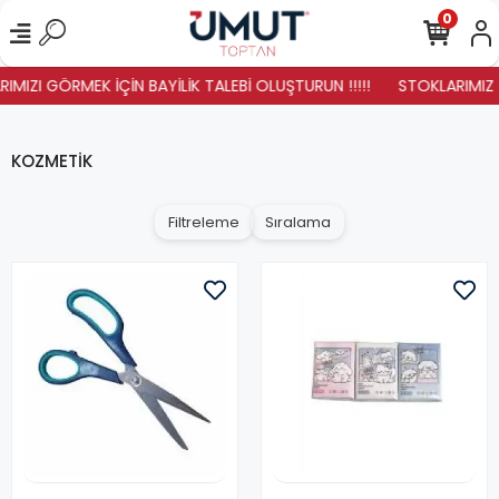
0
IZI GÖRMEK İÇİN BAYİLİK TALEBİ OLUŞTURUN !!!!!
STOKLARIMIZ YEN
KOZMETİK
Filtreleme
Sıralama