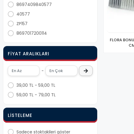
8697409840577
40577
ZP157
8697017200114
FLORA BONUS
CM
FIYAT ARALIKLARI
-
39,00 TL - 59,00 TL
59,00 TL - 79,00 TL
LISTELEME
Sadece stoktakileri göster