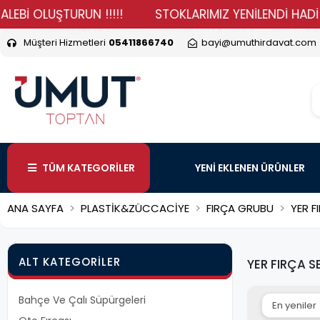
 OLUŞTURUN !!!!!
STOKLARIMIZ YENİLENDİ HADİ DURMA
Müşteri Hizmetleri
05411866740
bayi@umuthirdavat.com
TÜM KATEGORİLER
YENİ EKLENEN ÜRÜNLER
ANA SAYFA
PLASTİK&ZÜCCACİYE
FIRÇA GRUBU
YER F
ALT KATEGORILER
YER FIRÇA S
Bahçe Ve Çalı Süpürgeleri