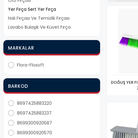
Oto Fırçası
Yer Fırça Sert Yer Fırça
Halı Fırçası Ve Temizlik Fırçası
Lavabo Bulaşık Ve Küvet Fırça
MARKALAR
Flora-Flosoft
DOĞUŞ YER FI
BARKOD
8697425883220
8697425883237
8699300920587
8699300920570