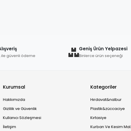
lışveriş
Geniş Ürün Yelpazesi
L ile güvenli ödeme
Binlerce ürün seçeneği
Kurumsal
Kategoriler
Hakkımızda
Hırdavat&nalbur
Gizlilik ve Güvenlik
Plastik&züccaciye
Kullanıcı Sözleşmesi
Kırtasiye
İletişim
Kurban Ve Kesim Mal