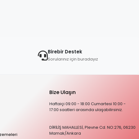
Birebir Destek
Sorularınız için buradayız
Bize Ulaşın
Haftaiçi 09:00 - 18:00 Cumartesi 10:00 -
17:00 saatleri arasında ulaşabilirsiniz.
DİRİLİŞ MAHALLESİ, Plevne Cd. NO:276, 06230
Mamak/Ankara
zemeleri