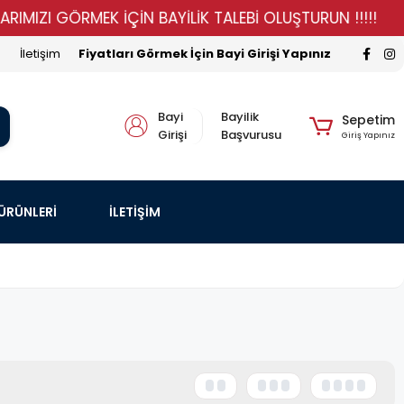
ZI GÖRMEK İÇİN BAYİLİK TALEBİ OLUŞTURUN !!!!!
STO
İletişim
Fiyatları Görmek İçin Bayi Girişi Yapınız
Bayi
Bayilik
Sepetim
Girişi
Başvurusu
Giriş Yapınız
 ÜRÜNLERİ
İLETİŞİM