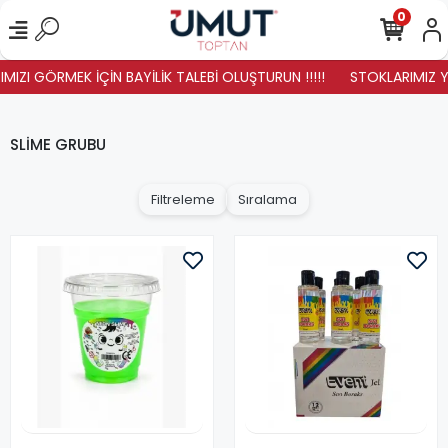
0
ZI GÖRMEK İÇİN BAYİLİK TALEBİ OLUŞTURUN !!!!!
STOKLARIMIZ YENİ
SLİME GRUBU
Filtreleme
Sıralama