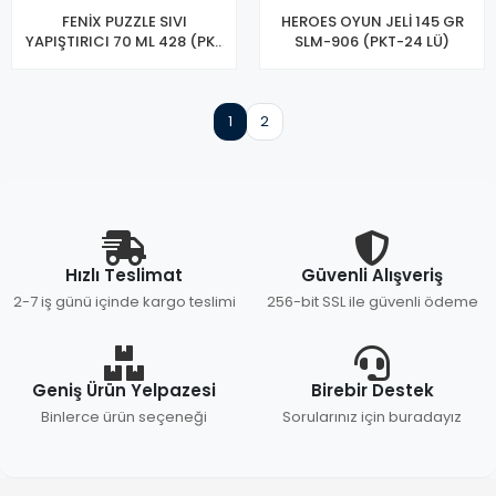
FENİX PUZZLE SIVI
HEROES OYUN JELİ 145 GR
YAPIŞTIRICI 70 ML 428 (PK-
SLM-906 (PKT-24 LÜ)
12 Lİ)
1
2
Hızlı Teslimat
Güvenli Alışveriş
2-7 iş günü içinde kargo teslimi
256-bit SSL ile güvenli ödeme
Geniş Ürün Yelpazesi
Birebir Destek
Binlerce ürün seçeneği
Sorularınız için buradayız