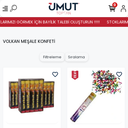
0
ARIMIZI GÖRMEK İÇİN BAYİLİK TALEBİ OLUŞTURUN !!!!!
STOKLARIMIZ 
VOLKAN MEŞALE KONFETİ
Filtreleme
Sıralama