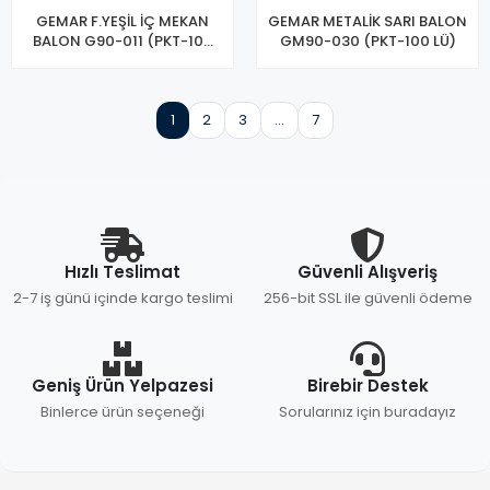
GEMAR F.YEŞİL İÇ MEKAN
GEMAR METALİK SARI BALON
BALON G90-011 (PKT-100
GM90-030 (PKT-100 LÜ)
LÜ)
1
2
3
...
7
Hızlı Teslimat
Güvenli Alışveriş
2-7 iş günü içinde kargo teslimi
256-bit SSL ile güvenli ödeme
Geniş Ürün Yelpazesi
Birebir Destek
Binlerce ürün seçeneği
Sorularınız için buradayız