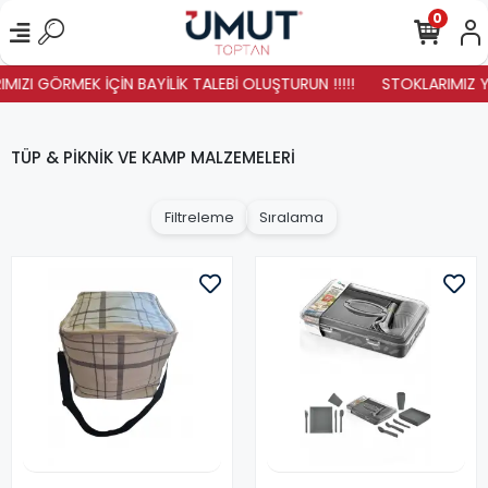
0
IZI GÖRMEK İÇİN BAYİLİK TALEBİ OLUŞTURUN !!!!!
STOKLARIMIZ YENİ
TÜP & PİKNİK VE KAMP MALZEMELERİ
Filtreleme
Sıralama