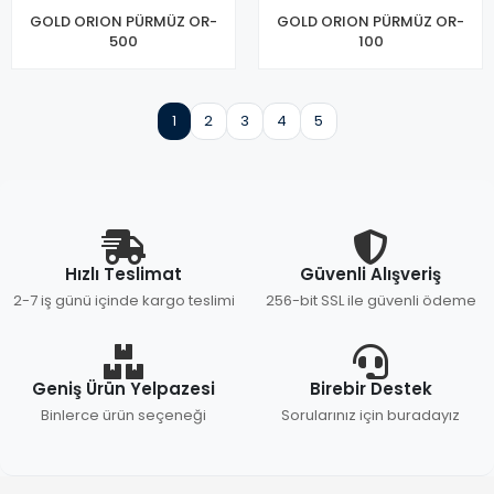
GOLD ORION PÜRMÜZ OR-
GOLD ORION PÜRMÜZ OR-
500
100
1
2
3
4
5
Hızlı Teslimat
Güvenli Alışveriş
2-7 iş günü içinde kargo teslimi
256-bit SSL ile güvenli ödeme
Geniş Ürün Yelpazesi
Birebir Destek
Binlerce ürün seçeneği
Sorularınız için buradayız