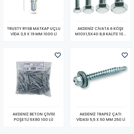
TRUSTY RYSB MATKAP UÇLU
AKDENİZ CİVATA 6 KÖŞE
VİDA 3,9 X 19 MM 1000 Lİ
M10X1,5X40 8,8 KALİTE 100
LÜ
AKDENİZ BETON ÇİVİSİ
AKDENİZ TRAPEZ ÇATI
POŞETLİ 5X80 100 LÜ
VİDASI 5,5 X 50 MM 250 Lİ