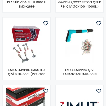
PLASTİK VİDA PULU 1000 Lİ
GAZPİN 2,9X27 BETON ÇELİK
BMX-2699
PİN ÇİVİ(10X100=1000Lİ)
EMKA EMVPRO BARUTLU
EMKA EMVPRO ÇİVİ
ÇİVİ MER-5661 (PKT-200
TABANCASI EMV-5618
LÜ)