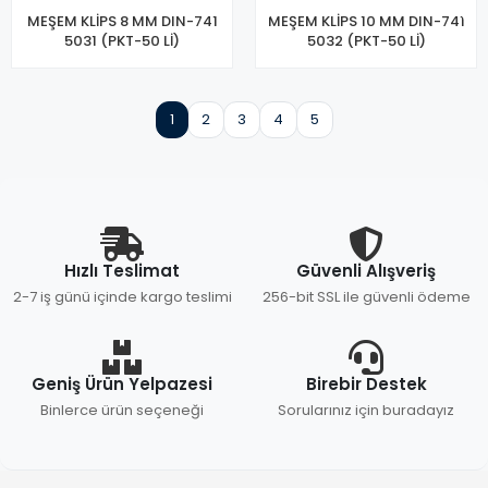
MEŞEM KLİPS 8 MM DIN-741
MEŞEM KLİPS 10 MM DIN-741
5031 (PKT-50 Lİ)
5032 (PKT-50 Lİ)
1
2
3
4
5
Hızlı Teslimat
Güvenli Alışveriş
2-7 iş günü içinde kargo teslimi
256-bit SSL ile güvenli ödeme
Geniş Ürün Yelpazesi
Birebir Destek
Binlerce ürün seçeneği
Sorularınız için buradayız