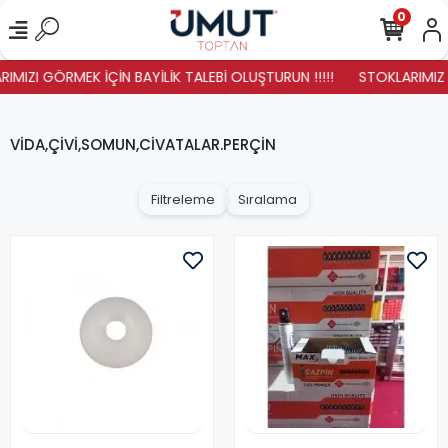
0
MIZI GÖRMEK İÇİN BAYİLİK TALEBİ OLUŞTURUN !!!!!
STOKLARIMIZ YEN
VİDA,ÇİVİ,SOMUN,CİVATALAR.PERÇİN
Filtreleme
Sıralama