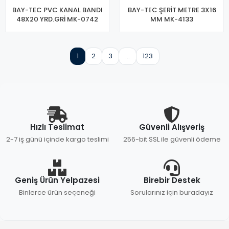
BAY-TEC PVC KANAL BANDI
BAY-TEC ŞERİT METRE 3X16
48X20 YRD.GRİ MK-0742
MM MK-4133
1
2
3
...
123
Hızlı Teslimat
Güvenli Alışveriş
2-7 iş günü içinde kargo teslimi
256-bit SSL ile güvenli ödeme
Geniş Ürün Yelpazesi
Birebir Destek
Binlerce ürün seçeneği
Sorularınız için buradayız