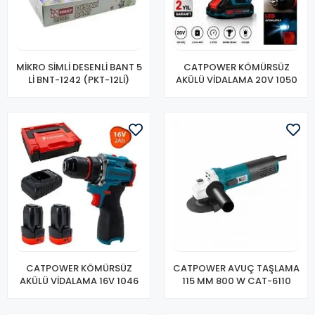
MİKRO SİMLİ DESENLİ BANT 5
CATPOWER KÖMÜRSÜZ
Lİ BNT-1242 (PKT-12Lİ)
AKÜLÜ VİDALAMA 20V 1050
CATPOWER KÖMÜRSÜZ
CATPOWER AVUÇ TAŞLAMA
AKÜLÜ VİDALAMA 16V 1046
115 MM 800 W CAT-6110