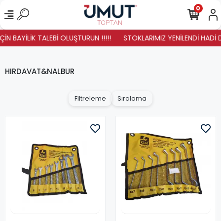
0
 BAYİLİK TALEBİ OLUŞTURUN !!!!!
STOKLARIMIZ YENİLENDİ HADİ DURM
HIRDAVAT&NALBUR
Filtreleme
Sıralama