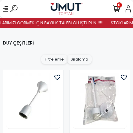
0
ARIMIZI GÖRMEK İÇİN BAYİLİK TALEBİ OLUŞTURUN !!!!!
STOKLARIMIZ 
DUY ÇEŞİTLERİ
Filtreleme
Sıralama