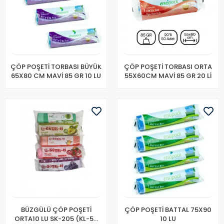
ÇÖP POŞETİ TORBASI BÜYÜK
ÇÖP POŞETİ TORBASI ORTA
65X80 CM MAVİ 85 GR 10 LU
55X60CM MAVİ 85 GR 20 Lİ
BÜZGÜLÜ ÇÖP POŞETİ
ÇÖP POŞETİ BATTAL 75X90
ORTA10 LU SK-205 (KL-50
10 LU