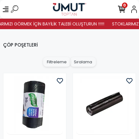
0
IMIZI GÖRMEK İÇİN BAYİLİK TALEBİ OLUŞTURUN !!!!!
STOKLARIMIZ Y
ÇÖP POŞETLERİ
Filtreleme
Sıralama