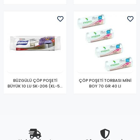
Lİ)
BÜZGÜLÜ ÇÖP POŞETİ
ÇÖP POŞETİ TORBASI MİNİ
BÜYÜK 10 LU SK-206 (KL-50
BOY 70 GR 40 LI
Lİ)