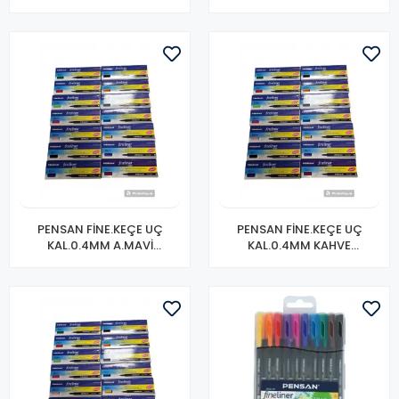
Lİ)
10LU)
PENSAN FİNE.KEÇE UÇ
PENSAN FİNE.KEÇE UÇ
KAL.0.4MM A.MAVİ
KAL.0.4MM KAHVE
6500(PK-10LU)
6500(PK-10 LU)