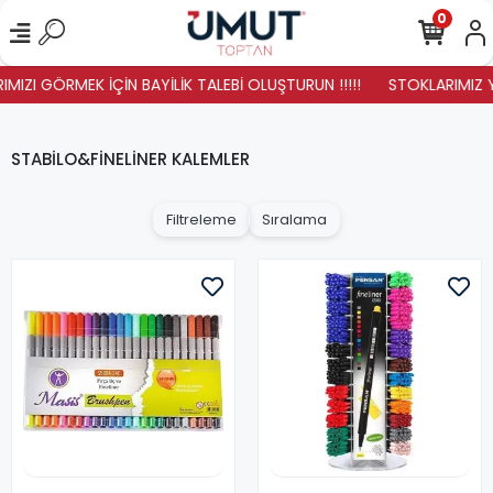
0
IZI GÖRMEK İÇİN BAYİLİK TALEBİ OLUŞTURUN !!!!!
STOKLARIMIZ YENİ
STABİLO&FİNELİNER KALEMLER
Filtreleme
Sıralama