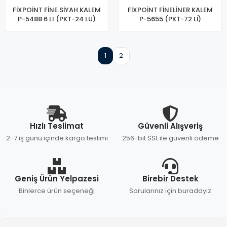
FİXPOİNT FİNE.SİYAH KALEM
FİXPOİNT FİNELİNER KALEM
P-5488 6 LI (PKT-24 LÜ)
P-5655 (PKT-72 Lİ)
1
2
Hızlı Teslimat
Güvenli Alışveriş
2-7 iş günü içinde kargo teslimi
256-bit SSL ile güvenli ödeme
Geniş Ürün Yelpazesi
Birebir Destek
Binlerce ürün seçeneği
Sorularınız için buradayız