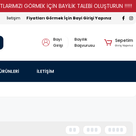
IZI GÖRMEK İÇİN BAYİLİK TALEBİ OLUŞTURUN !!!!!
ST
İletişim
Fiyatları Görmek İçin Bayi Girişi Yapınız
Bayi
Bayilik
Sepetim
Girişi
Başvurusu
Giriş Yapınız
 ÜRÜNLERİ
İLETİŞİM