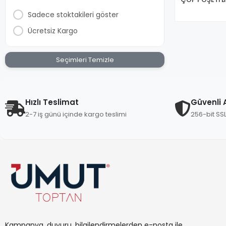
8680697170877
Sadece stoktakileri göster
8680697170860
Ücretsiz Kargo
8699415882992
Seçimleri Temizle
8680643020447
0447
8680690362019
Hızlı Teslimat
Güvenli A
9001571406977
2-7 iş günü içinde kargo teslimi
256-bit SS
8699415883005
8699415880035
8683033050031
80035
8680690362002
9001571406978
8680690361005
Kampanya, duyuru, bilgilendirmelerden e-posta ile