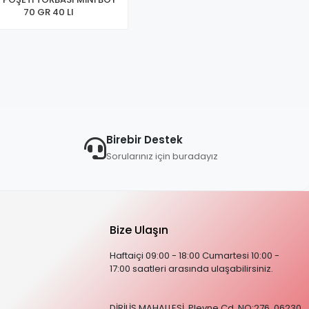
70 GR 40 LI
Birebir Destek
Sorularınız için buradayız
Bize Ulaşın
Haftaiçi 09:00 - 18:00 Cumartesi 10:00 -
17:00 saatleri arasında ulaşabilirsiniz.
DİRİLİŞ MAHALLESİ, Plevne Cd. NO:276, 06230