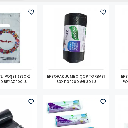
LI POŞET (BLOK)
ERSOPAK JUMBO ÇÖP TORBASI
ER
0 BEYAZ 100 LÜ
80X110 1200 GR 30 LU
PO