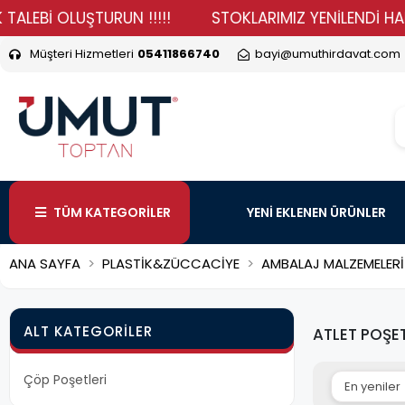
İ OLUŞTURUN !!!!!
STOKLARIMIZ YENİLENDİ HADİ DURM
Müşteri Hizmetleri
05411866740
bayi@umuthirdavat.com
TÜM KATEGORİLER
YENİ EKLENEN ÜRÜNLER
ANA SAYFA
PLASTİK&ZÜCCACİYE
AMBALAJ MALZEMELERİ
ALT KATEGORILER
ATLET POŞE
Çöp Poşetleri