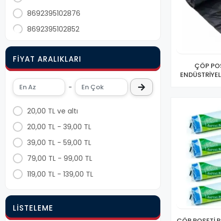
8692395102876
8692395102852
8699415881261
FIYAT ARALIKLARI
8680697170907
ÇÖP POŞ
ENDÜSTRİYEL
8680697170914
400
-
8692395102869
8680643020461
20,00 TL ve altı
8699415883012
20,00 TL - 39,00 TL
8680690361050
39,00 TL - 59,00 TL
8692395102838
79,00 TL - 99,00 TL
8692395102814
119,00 TL - 139,00 TL
8692395102807
8699415881254
LISTELEME
8680697170884
ÇÖP POŞETİ B