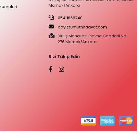
Mamak/Ankara
zemeleri
05411866740
bayi@umuthirdavat.com
Diriliş Mahallesi Plevne Caddesi No:
276 Mamak/Ankara
Bizi Takip Edin