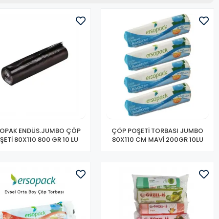
SOPAK ENDÜS.JUMBO ÇÖP
ÇÖP POŞETİ TORBASI JUMBO
ŞETİ 80X110 800 GR 10 LU
80X110 CM MAVİ 200GR 10LU