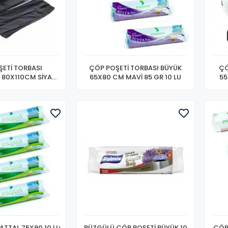
ETİ TORBASI
ÇÖP POŞETİ TORBASI BÜYÜK
ÇÖ
 80X110CM SİYAH
65X80 CM MAVİ 85 GR 10 LU
55
GR 10 LU
ATTAL 75X90 10 LU
BÜZGÜLÜ ÇÖP POŞETİ BÜYÜK 10
ÇÖP