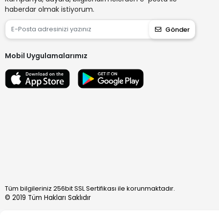
haberdar olmak istiyorum.
8682368950511
8680617520072
Gönder
8691231241274
Mobil Uygulamalarımız
8682723193072
9001571406980
8699415883029
8680690361067
9001571406979
8680690361395
8699415883517
9001571406982
8680690361869
Tüm bilgileriniz 256bit SSL Sertifikası ile korunmaktadır.
© 2019
Tüm Hakları Saklıdır
8680690361838
9001571406981