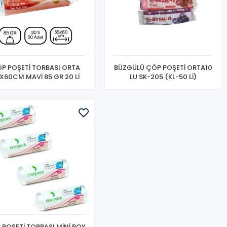
P POŞETİ TORBASI ORTA
BÜZGÜLÜ ÇÖP POŞETİ ORTA10
X60CM MAVİ 85 GR 20 Lİ
LU SK-205 (KL-50 Lİ)
 POŞETİ TORBASI MİNİ BOY