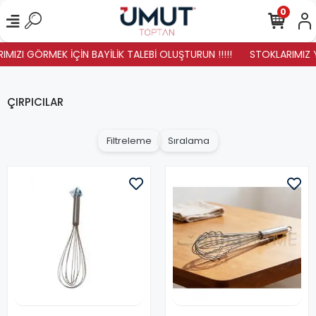
0
IZI GÖRMEK İÇİN BAYİLİK TALEBİ OLUŞTURUN !!!!!
STOKLARIMIZ YENİ
ÇIRPICILAR
Filtreleme
Sıralama