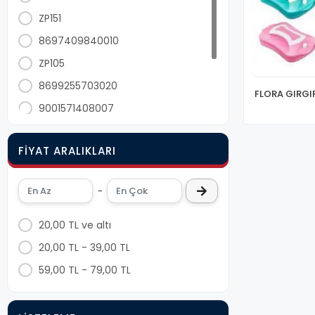
Plastik Banyo Wc Aksesuarları
ZP151
Faraşlı Fırça (süpürgeler)
8697409840010
Züccaciye&cam Gurubu
ZP105
Camsil (camçek)
8699255703020
Gırgırlar
FLORA GIRGIR
9001571408007
Temizlik Bezleri
8699255704225
Mop Ve Paspas Aparatları
FIYAT ARALIKLARI
9001571408009
Yersil (yer Çek)
Pet Shop Ürünleri
9001571408008
-
Bıçak Çeşitleri
Saklama Kapları
20,00 TL ve altı
Küllük (kül Tablası)
20,00 TL - 39,00 TL
59,00 TL - 79,00 TL