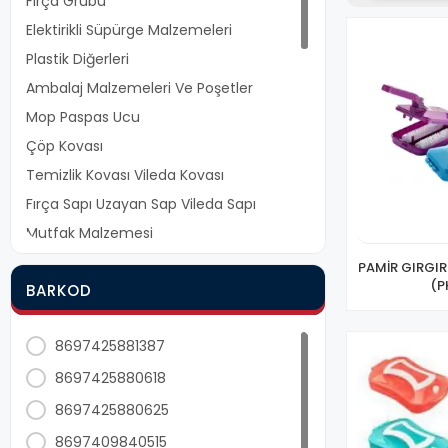
Fırça Grubu
Elektirikli Süpürge Malzemeleri
Plastik Diğerleri
Ambalaj Malzemeleri Ve Poşetler
Mop Paspas Ucu
Çöp Kovası
Temizlik Kovası Vileda Kovası
Fırça Sapı Uzayan Sap Vileda Sapı
Mutfak Malzemesi
Çatal Kaşık Bıçak
PAMİR GIRGIR 
(P
BARKOD
Bulaşık Süngeri Teli
Halat Çamaşır İpi Çok Amaçlı İp
8697425881387
Kevgir Ve Süzgeçler
8697425880618
Elbise Askı Kapı Askısı Yapışkan Askı
Ev Tekstili
8697425880625
Mandallar
8697409840515