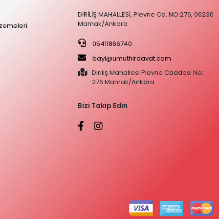
DİRİLİŞ MAHALLESİ, Plevne Cd. NO:276, 06230
Mamak/Ankara
zemeleri
05411866740
bayi@umuthirdavat.com
Diriliş Mahallesi Plevne Caddesi No:
276 Mamak/Ankara
Bizi Takip Edin