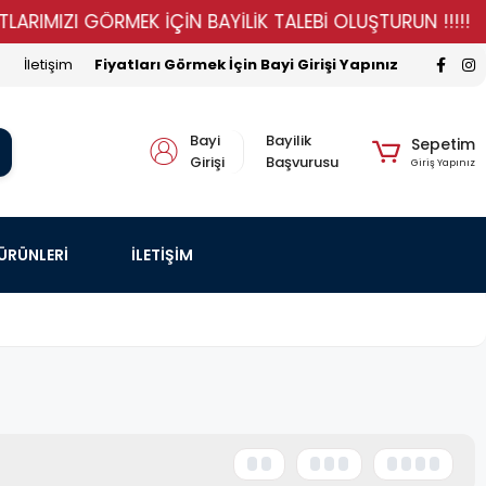
IZI GÖRMEK İÇİN BAYİLİK TALEBİ OLUŞTURUN !!!!!
ST
İletişim
Fiyatları Görmek İçin Bayi Girişi Yapınız
Bayi
Bayilik
Sepetim
Girişi
Başvurusu
Giriş Yapınız
 ÜRÜNLERİ
İLETİŞİM