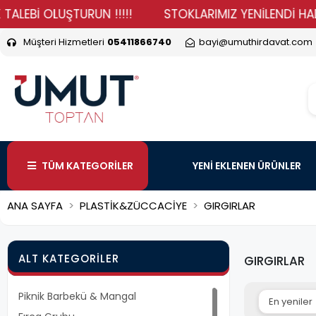
İ OLUŞTURUN !!!!!
STOKLARIMIZ YENİLENDİ HADİ DURM
Müşteri Hizmetleri
05411866740
bayi@umuthirdavat.com
TÜM KATEGORİLER
YENİ EKLENEN ÜRÜNLER
ANA SAYFA
PLASTİK&ZÜCCACİYE
GIRGIRLAR
ALT KATEGORILER
GIRGIRLAR
Piknik Barbekü & Mangal