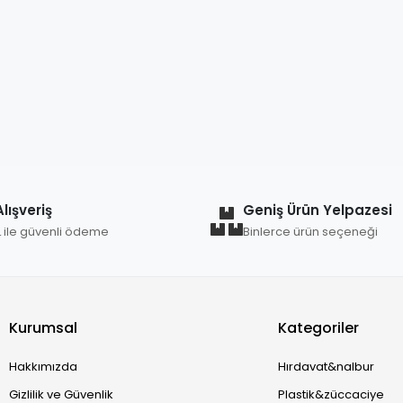
lışveriş
Geniş Ürün Yelpazesi
L ile güvenli ödeme
Binlerce ürün seçeneği
Kurumsal
Kategoriler
Hakkımızda
Hırdavat&nalbur
Gizlilik ve Güvenlik
Plastik&züccaciye