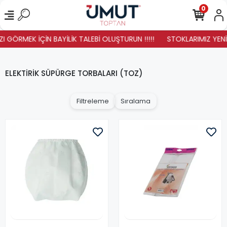
0
 GÖRMEK İÇİN BAYİLİK TALEBİ OLUŞTURUN !!!!!
STOKLARIMIZ YENİLEN
ELEKTİRİK SÜPÜRGE TORBALARI (TOZ)
Filtreleme
Sıralama