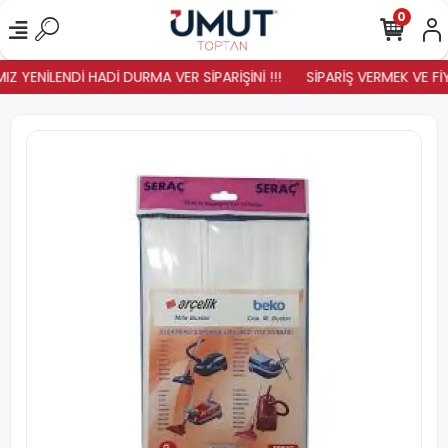
0
 YENİLENDİ HADİ DURMA VER SİPARİŞİNİ !!!
SİPARİŞ VERMEK VE FİY