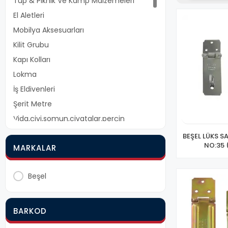
Tüp & Piknik Ve Kamp Malzemeleri
El Aletleri
Mobilya Aksesuarları
Kilit Grubu
Kapı Kolları
Lokma
İş Eldivenleri
Şerit Metre
Vida,çivi,somun,civatalar.perçin
Matkap Ucu Grubu
BEŞEL LÜKS S
NO:35 
MARKALAR
Menteşe Grubu
Dübel Grubu
Beşel
Sürgü Grubu
Oto Aksesuarları & Bakım Ürünleri
Silikon Mastik Ve Köpük
BARKOD
Yapıştırıcı Grubu