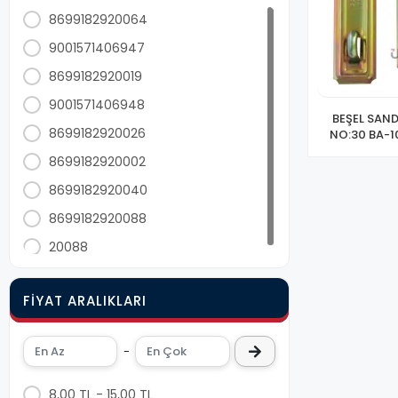
Bantlar
8699182920064
Hırdavat Diğerleri
9001571406947
Boya Ve Badana Malzemeleri
8699182920019
Silikon Mastik Tabancaları -sıcak-soğuk
9001571406948
Takım Çantası Vida Kutusu Port Bag
BEŞEL SAND
8699182920026
NO:30 BA-10
Avadanlık
8699182920002
Bisiklet Malzemeleri
Sinek Karınca Ve Fare İlaçları Ve
8699182920040
Tuzakları
8699182920088
Elektirikli Ve Şarjlı El Aletleri
20088
Alyan Çeşitleri
Mala Sıvacı Küreği Ve Malzemeleri
FIYAT ARALIKLARI
Somun Adaptörü
Kimyasal Grubu
-
Zımparalar
Bileme Taşları
8,00 TL - 15,00 TL