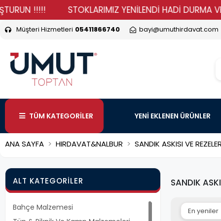
 !!!!!
STOKLARIMIZ YENİLENDİ HADİ DURMA VER SİPAR
Müşteri Hizmetleri
05411866740
bayi@umuthirdavat.com
TÜM KATEGORİLER
YENİ EKLENEN ÜRÜNLER
ANA SAYFA
HIRDAVAT&NALBUR
SANDIK ASKISI VE REZELE
ALT KATEGORILER
SANDIK ASKI
Bahçe Malzemesi