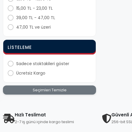
İşkence
15,00 TL - 23,00 TL
Pompalar Ve Kompressörler
39,00 TL - 47,00 TL
Tel Fırçalar
47,00 TL ve üzeri
Spatula (ıspatula)
Sprey Boya
LISTELEME
Masa Gönyeleri
Sandık Askısı Ve Rezeler
Sadece stoktakileri göster
Lastik Tokmaklar
Ücretsiz Kargo
Krikolar
Eğeler & Törpüler Ve Iskarpela
Seçimleri Temizle
Kaynak Malzemeleri
Mengeneler
Demir Teneke Ve Sac Makası
Hızlı Teslimat
Güvenli A
2-7 iş günü içinde kargo teslimi
256-bit SS