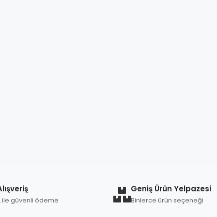
lışveriş
Geniş Ürün Yelpazesi
L ile güvenli ödeme
Binlerce ürün seçeneği