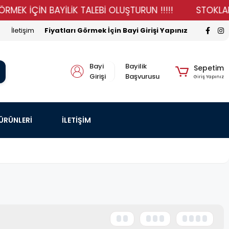
İÇİN BAYİLİK TALEBİ OLUŞTURUN !!!!!
STOKLARIMIZ Y
İletişim
Fiyatları Görmek İçin Bayi Girişi Yapınız
Bayi
Bayilik
Sepetim
Girişi
Başvurusu
Giriş Yapınız
 ÜRÜNLERİ
İLETİŞİM