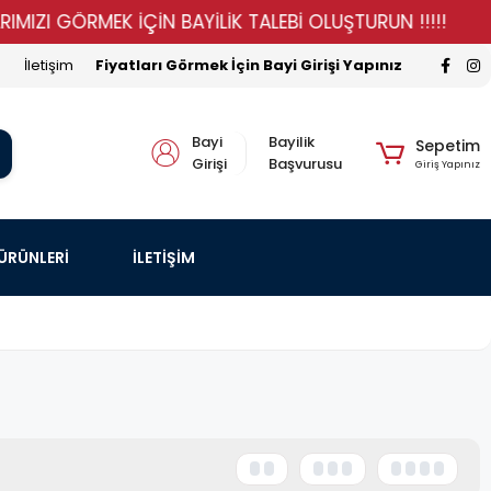
GÖRMEK İÇİN BAYİLİK TALEBİ OLUŞTURUN !!!!!
STOKLA
İletişim
Fiyatları Görmek İçin Bayi Girişi Yapınız
Bayi
Bayilik
Sepetim
Girişi
Başvurusu
Giriş Yapınız
 ÜRÜNLERİ
İLETİŞİM