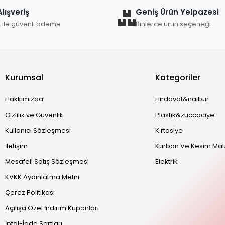
lışveriş
Geniş Ürün Yelpazesi
L ile güvenli ödeme
Binlerce ürün seçeneği
Kurumsal
Kategoriler
Hakkımızda
Hırdavat&nalbur
Gizlilik ve Güvenlik
Plastik&züccaciye
Kullanıcı Sözleşmesi
Kırtasiye
İletişim
Kurban Ve Kesim Mal
Mesafeli Satış Sözleşmesi
Elektrik
KVKK Aydınlatma Metni
Çerez Politikası
Açılışa Özel İndirim Kuponları
İptal-İade Şartları