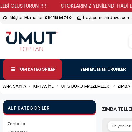
UŞTURUN !!!!!
STOKLARIMIZ YENİLENDİ HADİ DURMA VE
Müşteri Hizmetleri
05411866740
bayi@umuthirdavat.com
TÜM KATEGORİLER
YENİ EKLENEN ÜRÜNLER
ANA SAYFA
KIRTASİYE
OFİS BÜRO MALZEMELERİ
ZIMBA 
ALT KATEGORILER
ZIMBA TELLE
Zımbalar