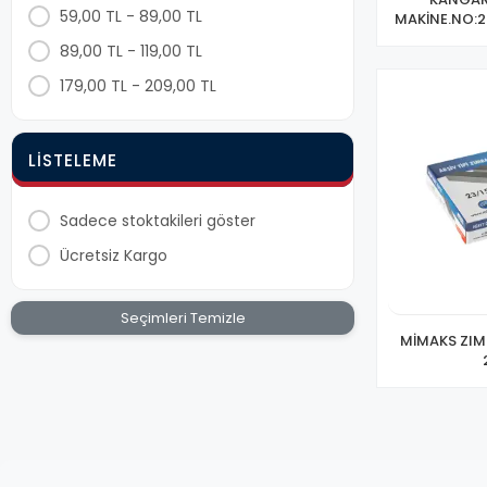
8690060301005
59,00 TL - 89,00 TL
MAKİNE.NO:2
01005
89,00 TL - 119,00 TL
8691217090391
179,00 TL - 209,00 TL
8691217090322
8691217014502
LISTELEME
8691217014526
8690060212103
Sadece stoktakileri göster
8684354624550
Ücretsiz Kargo
8684354624567
Seçimleri Temizle
GREAT
MİMAKS ZIMB