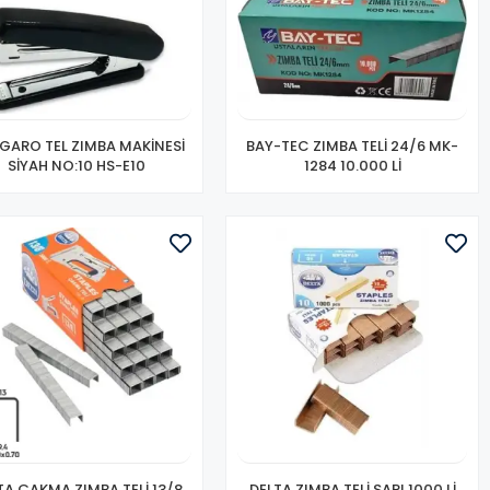
GARO TEL ZIMBA MAKİNESİ
BAY-TEC ZIMBA TELİ 24/6 MK-
SİYAH NO:10 HS-E10
1284 10.000 Lİ
TA ÇAKMA ZIMBA TELİ 13/8
DELTA ZIMBA TELİ SARI 1000 Lİ