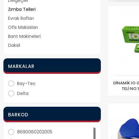
Delgeçler
Zımba Telleri
Evrak Rafları
Ofis Makasları
Bant Makineleri
Daksil
MARKALAR
DİNAMİK IO 
Bay-Tec
TELİ NO:
Delta
BARKOD
8690060202005