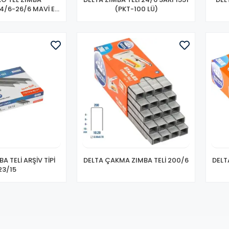
4/6-26/6 MAVİ E-
(PKT-100 LÜ)
335
A TELİ ARŞİV TİPİ
DELTA ÇAKMA ZIMBA TELİ 200/6
DELT
23/15