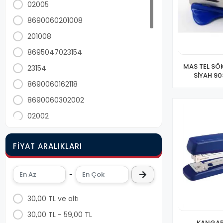
02005
8690060201008
201008
8695047023154
MAS TEL SÖ
23154
SİYAH 90
8690060162118
8690060302002
02002
8690060155103
FIYAT ARALIKLARI
8690060155110
8901057301763
-
8681128539263
8901057304672
30,00 TL ve altı
8901057306515
30,00 TL - 59,00 TL
KANGAR