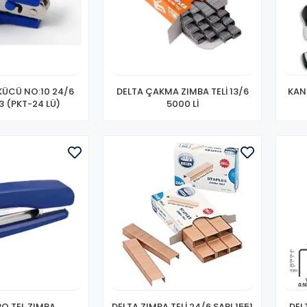
KÜCÜ NO:10 24/6
DELTA ÇAKMA ZIMBA TELİ 13/6
KAN
3 (PKT-24 LÜ)
5000 Lİ
O TEL ZIMBA
DELTA ZIMBA TELİ 24/6 SARI 1551
DEL