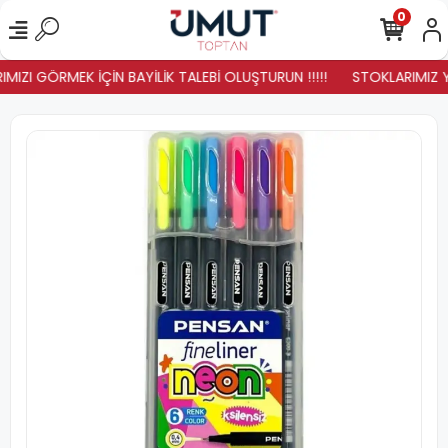
0
MIZI GÖRMEK İÇİN BAYİLİK TALEBİ OLUŞTURUN !!!!!
STOKLARIMIZ YEN