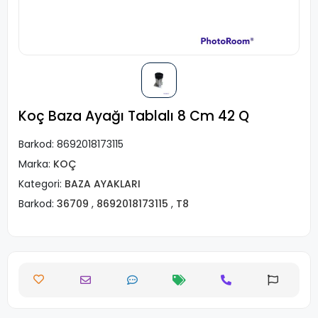
Koç Baza Ayağı Tablalı 8 Cm 42 Q
Barkod:
8692018173115
Marka:
KOÇ
Kategori:
BAZA AYAKLARI
Barkod:
36709
,
8692018173115
,
T8