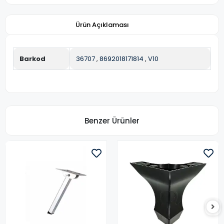
Ürün Açıklaması
Barkod
36707
,
8692018171814
,
V10
Benzer Ürünler