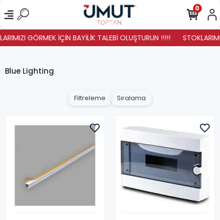
0
ARIMIZI GÖRMEK İÇİN BAYİLİK TALEBİ OLUŞTURUN !!!!!
STOKLARIMIZ
Blue Lighting
Filtreleme
Sıralama