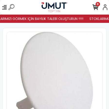
0
RIMIZI GÖRMEK İÇİN BAYİLİK TALEBİ OLUŞTURUN !!!!!
STOKLARIMIZ 