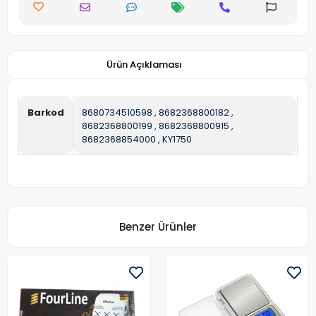
Ürün Açıklaması
Barkod
8680734510598
,
8682368800182
,
8682368800199
,
8682368800915
,
8682368854000
,
KY1750
Benzer Ürünler