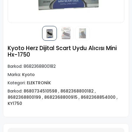
Kyoto Herz Dijital Scart Uydu Alıcısı Mini
Hx-1750
Barkod:
8682368800182
Marka:
Kyoto
Kategori:
ELEKTRONİK
Barkod:
8680734510598
,
8682368800182
,
8682368800199
,
8682368800915
,
8682368854000
,
KY1750