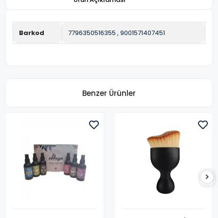
Barkod
7796350516355
,
9001571407451
Benzer Ürünler