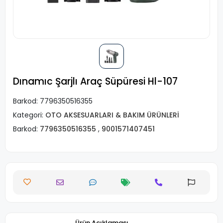
Dınamıc Şarjlı Araç Süpüresi Hl-107
Barkod:
7796350516355
Kategori:
OTO AKSESUARLARI & BAKIM ÜRÜNLERİ
Barkod:
7796350516355
,
9001571407451
Ürün Açıklaması