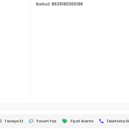
Barkod:
8639180360196
Tavsiye Et
Yorum Yaz
Fiyat Alarmı
Telefonla Si