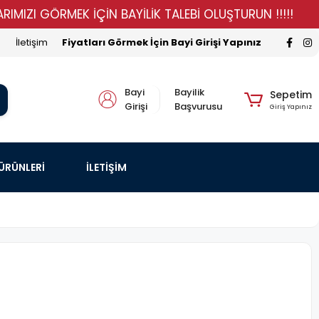
I GÖRMEK İÇİN BAYİLİK TALEBİ OLUŞTURUN !!!!!
STOK
İletişim
Fiyatları Görmek İçin Bayi Girişi Yapınız
Bayi
Bayilik
Sepetim
Girişi
Başvurusu
Giriş Yapınız
 ÜRÜNLERİ
İLETİŞİM