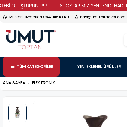
LUŞTURUN !!!!!
STOKLARIMIZ YENİLENDİ HADİ DURMA V
Müşteri Hizmetleri
05411866740
bayi@umuthirdavat.com
TÜM KATEGORİLER
YENİ EKLENEN ÜRÜNLER
ANA SAYFA
ELEKTRONİK