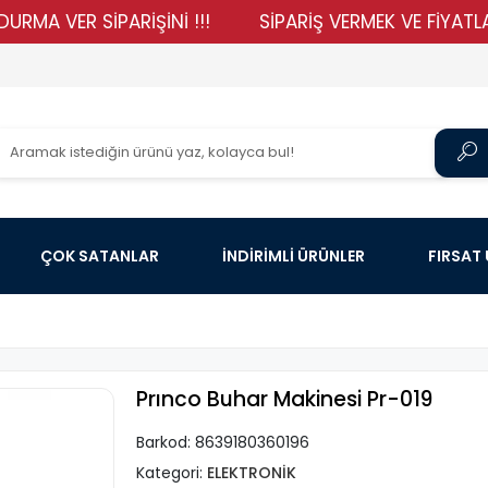
ER SİPARİŞİNİ !!!
SİPARİŞ VERMEK VE FİYATLARIMIZ
ÇOK SATANLAR
İNDİRİMLİ ÜRÜNLER
FIRSAT
Prınco Buhar Makinesi Pr-019
Barkod:
8639180360196
Kategori:
ELEKTRONİK