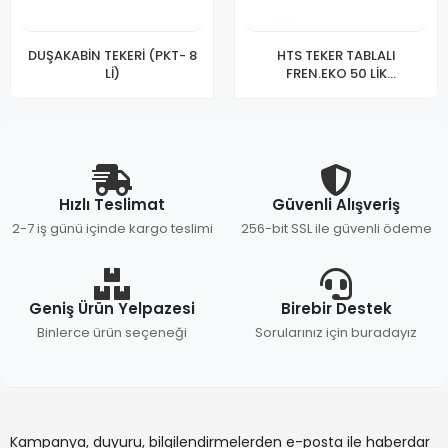
DUŞAKABİN TEKERİ (PKT- 8
HTS TEKER TABLALI
Lİ)
FREN.EKO 50 LİK
KOD:254(PK-10LU)
Hızlı Teslimat
Güvenli Alışveriş
2-7 iş günü içinde kargo teslimi
256-bit SSL ile güvenli ödeme
Geniş Ürün Yelpazesi
Birebir Destek
Binlerce ürün seçeneği
Sorularınız için buradayız
Kampanya, duyuru, bilgilendirmelerden e-posta ile haberdar