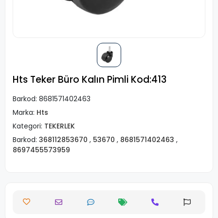
Hts Teker Büro Kalın Pimli Kod:413
Barkod:
8681571402463
Marka:
Hts
Kategori:
TEKERLEK
Barkod:
368112853670
,
53670
,
8681571402463
,
8697455573959