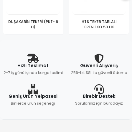
DUŞAKABİN TEKERİ (PKT- 8
HTS TEKER TABLALI
Lİ)
FREN.EKO 50 LİK
KOD:254(PK-10LU)
Hızlı Teslimat
Güvenli Alışveriş
2-7 iş günü içinde kargo teslimi
256-bit SSL ile güvenli ödeme
Geniş Ürün Yelpazesi
Birebir Destek
Binlerce ürün seçeneği
Sorularınız için buradayız