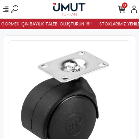
0
GÖRMEK İÇİN BAYİLİK TALEBİ OLUŞTURUN !!!!!
STOKLARIMIZ YENİLEN