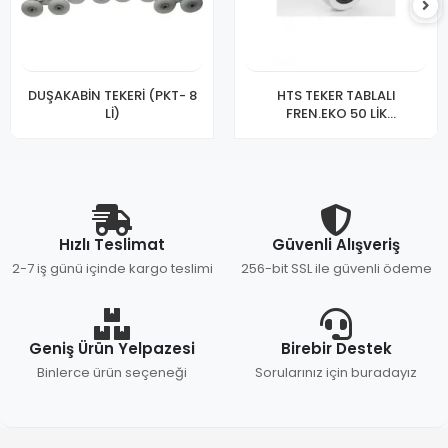
DUŞAKABİN TEKERİ (PKT- 8
HTS TEKER TABLALI
Lİ)
FREN.EKO 50 LİK
KOD:254(PK-10LU)
Hızlı Teslimat
Güvenli Alışveriş
2-7 iş günü içinde kargo teslimi
256-bit SSL ile güvenli ödeme
Geniş Ürün Yelpazesi
Birebir Destek
Binlerce ürün seçeneği
Sorularınız için buradayız