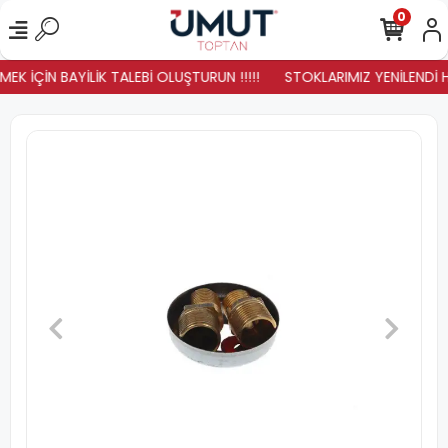
0
K İÇİN BAYİLİK TALEBİ OLUŞTURUN !!!!!
STOKLARIMIZ YENİLENDİ HA