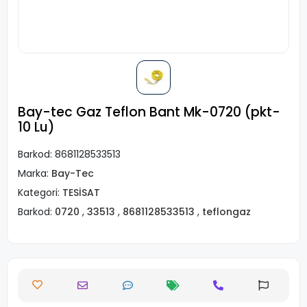
Bay-tec Gaz Teflon Bant Mk-0720 (pkt-
10 Lu)
Barkod:
8681128533513
Marka:
Bay-Tec
Kategori:
TESİSAT
Barkod:
0720
,
33513
,
8681128533513
,
teflongaz