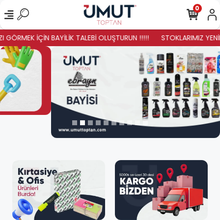
0
K İÇİN BAYİLİK TALEBİ OLUŞTURUN !!!!!
STOKLARIMIZ YENİLENDİ HA