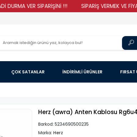
A VER SİPARİŞİNİ !!!
SİPARİŞ VERMEK VE FİYATLARI
ÇOK SATANLAR
İNDİRİMLİ ÜRÜNLER
FIRSAT
Herz (awra) Anten Kablosu Rg6u4
Barkod:
5234690500235
Marka:
Herz