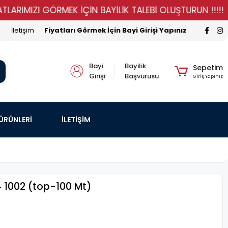
MIZI GÖRMEK İÇİN BAYİLİK TALEBİ OLUŞTURUN !!!!!
S
İletişim
Fiyatları Görmek İçin Bayi Girişi Yapınız
Bayi
Bayilik
Sepetim
Girişi
Başvurusu
Giriş Yapınız
 ÜRÜNLERİ
İLETİŞİM
 1002 (top-100 Mt)