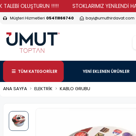
İ OLUŞTURUN !!!!!
STOKLARIMIZ YENİLENDİ HADİ DURM
Müşteri Hizmetleri
05411866740
bayi@umuthirdavat.com
TÜM KATEGORİLER
YENİ EKLENEN ÜRÜNLER
ANA SAYFA
ELEKTRİK
KABLO GRUBU