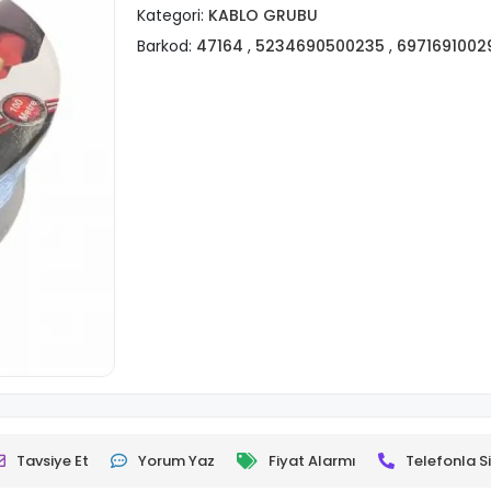
Kategori:
KABLO GRUBU
Barkod:
47164
,
5234690500235
,
6971691002
Tavsiye Et
Yorum Yaz
Fiyat Alarmı
Telefonla Si