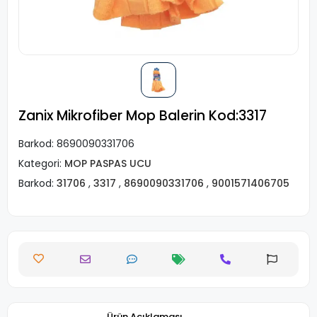
Zanix Mikrofiber Mop Balerin Kod:3317
Barkod:
8690090331706
Kategori:
MOP PASPAS UCU
Barkod:
31706
,
3317
,
8690090331706
,
9001571406705
Ürün Açıklaması