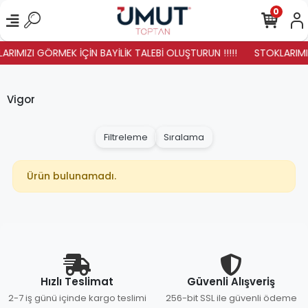
0
ARIMIZI GÖRMEK İÇİN BAYİLİK TALEBİ OLUŞTURUN !!!!!
STOKLARIMIZ
Vigor
Filtreleme
Sıralama
Ürün bulunamadı.
Hızlı Teslimat
Güvenli Alışveriş
2-7 iş günü içinde kargo teslimi
256-bit SSL ile güvenli ödeme