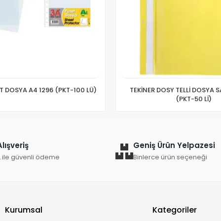
T DOSYA A4 1296 (PKT-100 LÜ)
TEKİNER DOSY TELLİ DOSYA S
(PKT-50 Lİ)
lışveriş
Geniş Ürün Yelpazesi
L ile güvenli ödeme
Binlerce ürün seçeneği
Kurumsal
Kategoriler