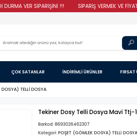
 VER SİPARİŞİNİ !!!
SİPARİŞ VERMEK VE FİYATLARIMI
ÇOK SATANLAR
İNDİRİMLİ ÜRÜNLER
FIRSAT
 DOSYA) TELLİ DOSYA
Tekiner Dosy Telli Dosya Mavi Ttj-
Barkod:
8693026462307
Kategori:
POŞET (GÖMLEK DOSYA) TELLİ DOSY