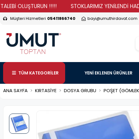
 OLUŞTURUN !!!!!
STOKLARIMIZ YENİLENDİ HADİ DURMA
Müşteri Hizmetleri
05411866740
bayi@umuthirdavat.com
TÜM KATEGORİLER
YENİ EKLENEN ÜRÜNLER
ANA SAYFA
KIRTASİYE
DOSYA GRUBU
POŞET (GÖMLEK