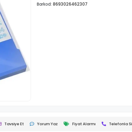
Barkod:
8693026462307
Tavsiye Et
Yorum Yaz
Fiyat Alarmı
Telefonla Si