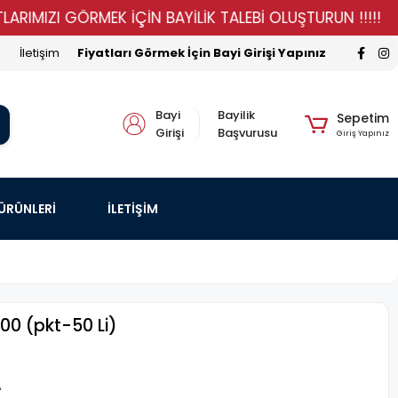
ZI GÖRMEK İÇİN BAYİLİK TALEBİ OLUŞTURUN !!!!!
STO
İletişim
Fiyatları Görmek İçin Bayi Girişi Yapınız
Bayi
Bayilik
Sepetim
Girişi
Başvurusu
Giriş Yapınız
 ÜRÜNLERİ
İLETİŞİM
100 (pkt-50 Li)
A