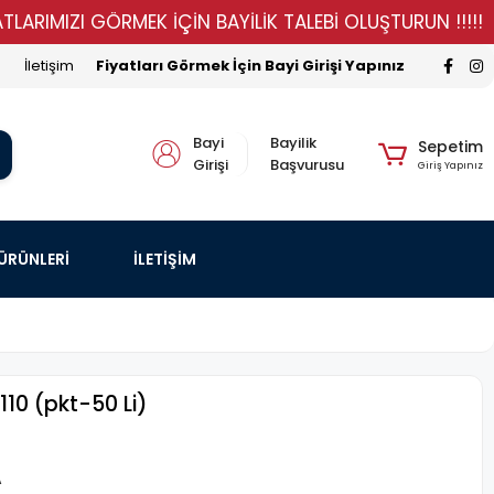
IZI GÖRMEK İÇİN BAYİLİK TALEBİ OLUŞTURUN !!!!!
ST
İletişim
Fiyatları Görmek İçin Bayi Girişi Yapınız
Bayi
Bayilik
Sepetim
Girişi
Başvurusu
Giriş Yapınız
 ÜRÜNLERİ
İLETİŞİM
110 (pkt-50 Li)
A