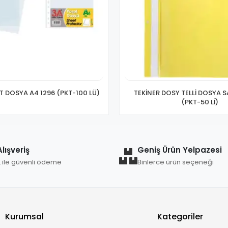
T DOSYA A4 1296 (PKT-100 LÜ)
TEKİNER DOSY TELLİ DOSYA S
(PKT-50 Lİ)
lışveriş
Geniş Ürün Yelpazesi
L ile güvenli ödeme
Binlerce ürün seçeneği
Kurumsal
Kategoriler