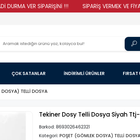
A VER SİPARİŞİNİ !!!
SİPARİŞ VERMEK VE FİYATLARIM
ÇOK SATANLAR
İNDİRİMLİ ÜRÜNLER
FIRSAT
 DOSYA) TELLİ DOSYA
Tekiner Dosy Telli Dosya Siyah Ttj-
Barkod:
8693026462321
Kategori:
POŞET (GÖMLEK DOSYA) TELLİ DOSY