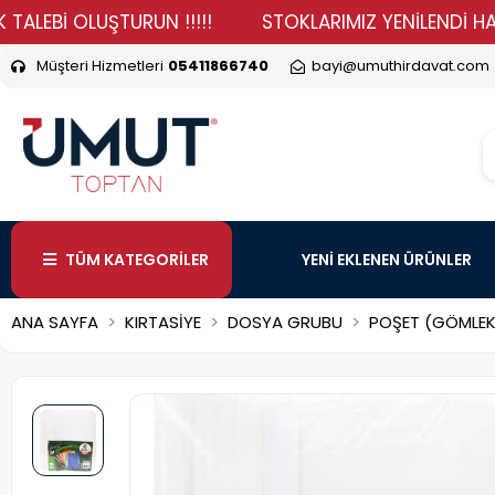
İ OLUŞTURUN !!!!!
STOKLARIMIZ YENİLENDİ HADİ DURM
Müşteri Hizmetleri
05411866740
bayi@umuthirdavat.com
TÜM KATEGORİLER
YENİ EKLENEN ÜRÜNLER
ANA SAYFA
KIRTASİYE
DOSYA GRUBU
POŞET (GÖMLEK