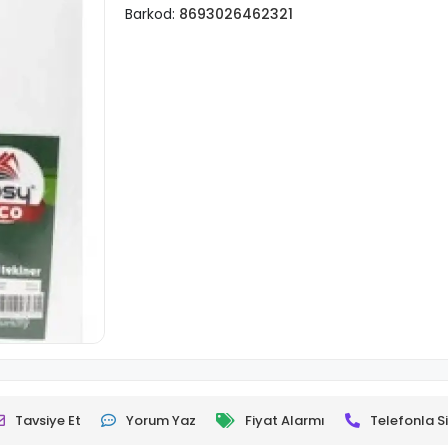
Barkod:
8693026462321
Tavsiye Et
Yorum Yaz
Fiyat Alarmı
Telefonla Si