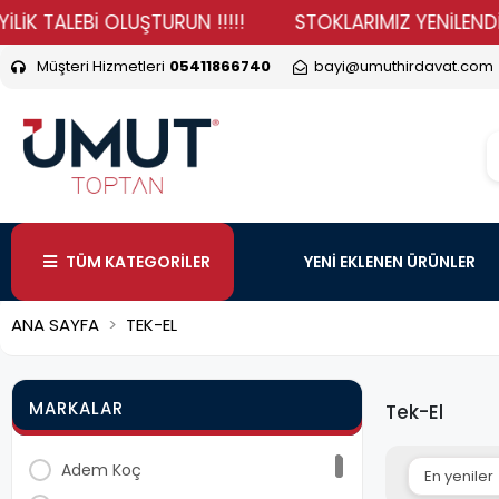
 TALEBİ OLUŞTURUN !!!!!
STOKLARIMIZ YENİLENDİ HAD
Müşteri Hizmetleri
05411866740
bayi@umuthirdavat.com
TÜM KATEGORİLER
YENİ EKLENEN ÜRÜNLER
ANA SAYFA
TEK-EL
MARKALAR
Tek-El
Adem Koç