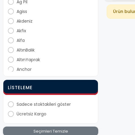
Ag Pil
Agiss
Ürün bul
Akdeniz
Akfix
Alfa
AltınBalık
AltınYaprak
Anchor
Arko
LISTELEME
Aslanlı
Asrın
Sadece stoktakileri göster
Ayıntab
Ücretsiz Kargo
Bay-Tec
Bee Home
Seçimleri Temizle