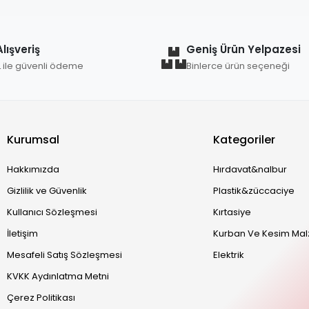
lışveriş
Geniş Ürün Yelpazesi
L ile güvenli ödeme
Binlerce ürün seçeneği
Kurumsal
Kategoriler
Hakkımızda
Hırdavat&nalbur
Gizlilik ve Güvenlik
Plastik&züccaciye
Kullanıcı Sözleşmesi
Kırtasiye
İletişim
Kurban Ve Kesim Mal
Mesafeli Satış Sözleşmesi
Elektrik
KVKK Aydınlatma Metni
Çerez Politikası