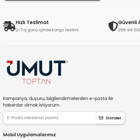
Bella House
Berroni
Beşel
Hızlı Teslimat
Güvenli A
2-7 iş günü içinde kargo teslimi
256-bit SS
Beyazsu
Beybi
Blue Lighting
Bonhaır
Brofar
Bul-Max
Cansıy
Kampanya, duyuru, bilgilendirmelerden e-posta ile
Castle
haberdar olmak istiyorum.
Cata
Gönder
Çeliksan
Cottonland
Mobil Uygulamalarımız