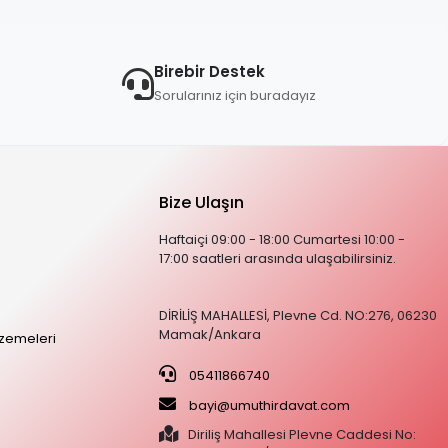
Birebir Destek
Sorularınız için buradayız
Bize Ulaşın
Haftaiçi 09:00 - 18:00 Cumartesi 10:00 -
17:00 saatleri arasında ulaşabilirsiniz.
DİRİLİŞ MAHALLESİ, Plevne Cd. NO:276, 06230
Mamak/Ankara
zemeleri
05411866740
bayi@umuthirdavat.com
Diriliş Mahallesi Plevne Caddesi No: