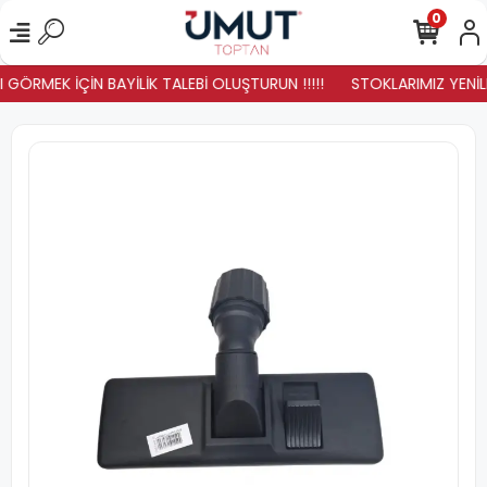
0
 GÖRMEK İÇİN BAYİLİK TALEBİ OLUŞTURUN !!!!!
STOKLARIMIZ YENİLE