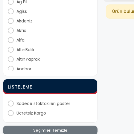
Ag Pil
Agiss
Ürün bul
Akdeniz
Akfix
Alfa
AltınBalık
AltınYaprak
Anchor
Arko
LISTELEME
Aslanlı
Asrın
Sadece stoktakileri göster
Ayıntab
Ücretsiz Kargo
Bay-Tec
Bee Home
Seçimleri Temizle