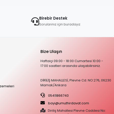
Birebir Destek
Sorularınız için buradayız
Bize Ulaşın
Haftaiçi 09:00 - 18:00 Cumartesi 10:00 -
17:00 saatleri arasında ulaşabilirsiniz.
DİRİLİŞ MAHALLESİ, Plevne Cd. NO:276, 06230
Mamak/Ankara
zemeleri
05411866740
bayi@umuthirdavat.com
Diriliş Mahallesi Plevne Caddesi No: