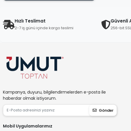
Bella House
Berroni
Beşel
Hızlı Teslimat
Güvenli A
2-7 iş günü içinde kargo teslimi
256-bit SS
Beyazsu
Beybi
Blue Lighting
Bonhaır
Brofar
Bul-Max
Cansıy
Kampanya, duyuru, bilgilendirmelerden e-posta ile
Castle
haberdar olmak istiyorum.
Cata
Gönder
Çeliksan
Cottonland
Mobil Uygulamalarımız