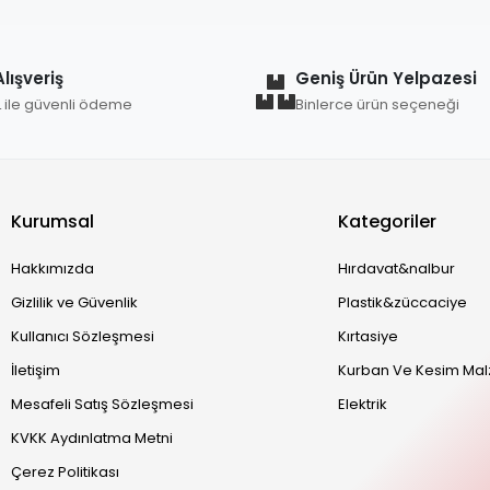
lışveriş
Geniş Ürün Yelpazesi
L ile güvenli ödeme
Binlerce ürün seçeneği
Kurumsal
Kategoriler
Hakkımızda
Hırdavat&nalbur
Gizlilik ve Güvenlik
Plastik&züccaciye
Kullanıcı Sözleşmesi
Kırtasiye
İletişim
Kurban Ve Kesim Mal
Mesafeli Satış Sözleşmesi
Elektrik
KVKK Aydınlatma Metni
Çerez Politikası