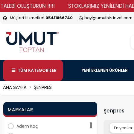
EBİ OLUŞTURUN !!!!!
STOKLARIMIZ YENİLENDİ HADİ DU
Müşteri Hizmetleri
05411866740
bayi@umuthirdavat.com
TÜM KATEGORİLER
YENİ EKLENEN ÜRÜNLER
ANA SAYFA
ŞENPRES
MARKALAR
Şenpres
Adem Koç