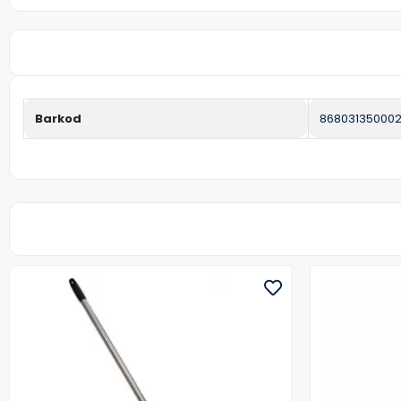
Barkod
86803135000