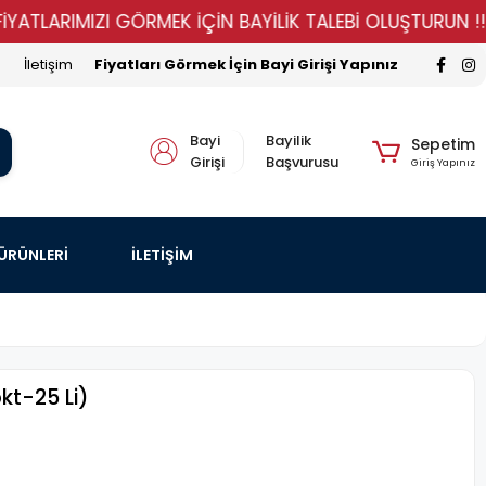
TLARIMIZI GÖRMEK İÇİN BAYİLİK TALEBİ OLUŞTURUN !!!!!
İletişim
Fiyatları Görmek İçin Bayi Girişi Yapınız
Bayi
Bayilik
Sepetim
Girişi
Başvurusu
Giriş Yapınız
 ÜRÜNLERİ
İLETİŞİM
kt-25 Li)