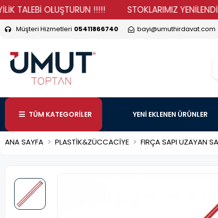
TALEBİ OLUŞTURUN !!!!!
STOKLARIMIZ YENİLENDİ HADİ
Müşteri Hizmetleri
05411866740
bayi@umuthirdavat.com
TÜM KATEGORİLER
YENİ EKLENEN ÜRÜNLER
ANA SAYFA
PLASTİK&ZÜCCACİYE
FIRÇA SAPI UZAYAN SA