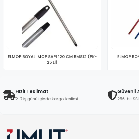
ELMOP BOYALI MOP SAPI 120 CM BMS12 (PK-
ELMOP BOY
25 Lİ)
Hızlı Teslimat
Güvenli A
2-7 iş günü içinde kargo teslimi
256-bit SS