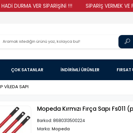
 DURMA VER SİPARİŞİNİ !!!
SİPARİŞ VERMEK VE FİYA
ÇOK SATANLAR
İNDİRİMLİ ÜRÜNLER
FIRSAT
P VİLEDA SAPI
Mopeda Kırmızı Fırça Sapı Fs011 (p
Barkod:
8680313500224
Marka:
Mopeda