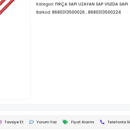
Kategori:
FIRÇA SAPI UZAYAN SAP VİLEDA SAPI
Barkod:
8680313500026
,
8680313500224
Tavsiye Et
Yorum Yaz
Fiyat Alarmı
Telefonla Si