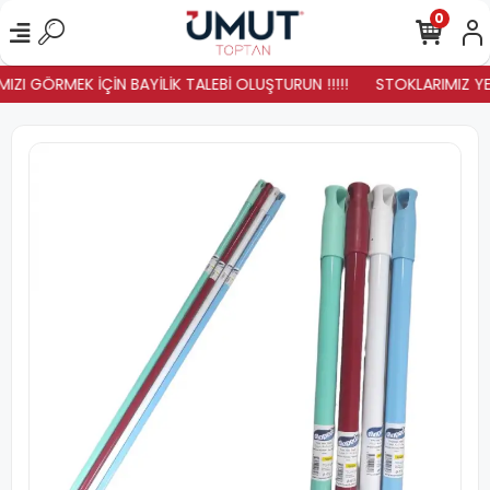
0
IZI GÖRMEK İÇİN BAYİLİK TALEBİ OLUŞTURUN !!!!!
STOKLARIMIZ YENİ