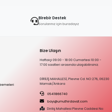
Birebir Destek
Sorularınız için buradayız
Bize Ulaşın
Haftaiçi 09:00 - 18:00 Cumartesi 10:00 -
17:00 saatleri arasında ulaşabilirsiniz.
DİRİLİŞ MAHALLESİ, Plevne Cd. NO:276, 06230
Mamak/Ankara
zemeleri
05411866740
bayi@umuthirdavat.com
Diriliş Mahallesi Plevne Caddesi No: