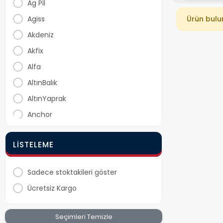
Ag Pil
Agiss
Ürün bul
Akdeniz
Akfix
Alfa
AltınBalık
AltınYaprak
Anchor
Arko
LISTELEME
Aslanlı
Asrın
Sadece stoktakileri göster
Ayıntab
Ücretsiz Kargo
Bay-Tec
Bee Home
Seçimleri Temizle