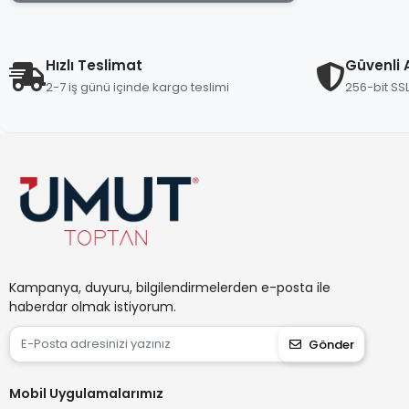
Bella House
Berroni
Beşel
Hızlı Teslimat
Güvenli A
2-7 iş günü içinde kargo teslimi
256-bit SS
Beyazsu
Beybi
Blue Lighting
Bonhaır
Brofar
Bul-Max
Cansıy
Kampanya, duyuru, bilgilendirmelerden e-posta ile
Castle
haberdar olmak istiyorum.
Cata
Gönder
Çeliksan
Cottonland
Mobil Uygulamalarımız