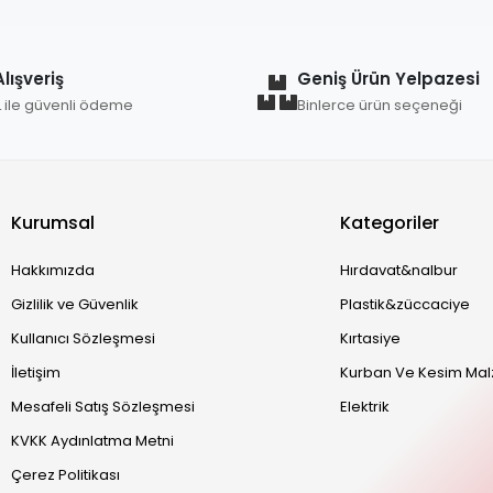
lışveriş
Geniş Ürün Yelpazesi
L ile güvenli ödeme
Binlerce ürün seçeneği
Kurumsal
Kategoriler
Hakkımızda
Hırdavat&nalbur
Gizlilik ve Güvenlik
Plastik&züccaciye
Kullanıcı Sözleşmesi
Kırtasiye
İletişim
Kurban Ve Kesim Mal
Mesafeli Satış Sözleşmesi
Elektrik
KVKK Aydınlatma Metni
Çerez Politikası