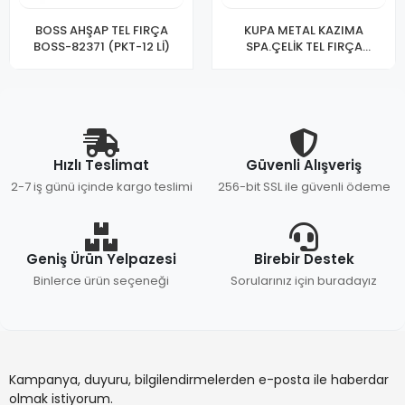
BOSS AHŞAP TEL FIRÇA
KUPA METAL KAZIMA
BOSS-82371 (PKT-12 Lİ)
SPA.ÇELİK TEL FIRÇA
7059(PK-12)
Hızlı Teslimat
Güvenli Alışveriş
2-7 iş günü içinde kargo teslimi
256-bit SSL ile güvenli ödeme
Geniş Ürün Yelpazesi
Birebir Destek
Binlerce ürün seçeneği
Sorularınız için buradayız
Kampanya, duyuru, bilgilendirmelerden e-posta ile haberdar
olmak istiyorum.